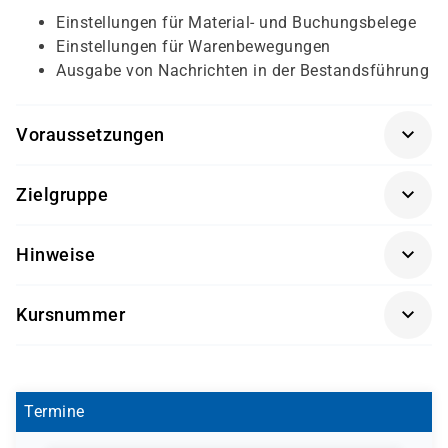
Einstellungen für Material- und Buchungsbelege
Einstellungen für Warenbewegungen
Ausgabe von Nachrichten in der Bestandsführung
Voraussetzungen
Erforderliche Vorkenntnisse: Prozesse der
Zielgruppe
Fremdbeschaffung
(SCM500K-AGM)
, Bestandsführung
(SCM510K-AGM)
Sachbearbeiter und Führungskräfte im Bereich der
Empfohlene Vorkenntnisse: Einkauf
(SCM520K-AGM)
Hinweise
Materialwirtschaft (MM)
Getränke und Snacks sind im Seminarpreis enthalten.
Kursnummer
SCM550L-AGM
Termine