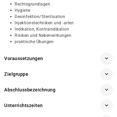
Rechtsgrundlagen
Hygiene
Desinfektion/Sterilisation
Injektionstechniken und -arten
Indikation, Kontraindikation
Risiken und Nebenwirkungen
praktische Übungen
Voraussetzungen
Medizinisch-pflegerische und anatomische
Zielgruppe
Grundkenntnisse werden vorausgesetzt.
Pflegehilfs- und Pflegefachkräfte, die im Rahmen ihrer
Abschlussbezeichnung
beruflichen Tätigkeit eine Unterweisung in s.c.
Injektionen benötigen.
Spritzenschein - Unterweisung in die subkutane
Unterrichtszeiten
Injektion
08:00 - 15:00 Uhr