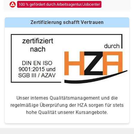
100 % gefördert durch Arbeitsagentur/Jobcenter
Ob eine Förderung oder Kostenübernahme möglich ist,
entscheidet der jeweilige Kostenträger nach einer
Zertifizierung schafft Vertrauen
individuellen Prüfung Ihrer persönlichen
Voraussetzungen und Förderfähigkeit.
Unser internes Qualitätsmanagement und die
regelmäßige Überprüfung der HZA sorgen für stets
hohe Qualität unserer Kursangebote.