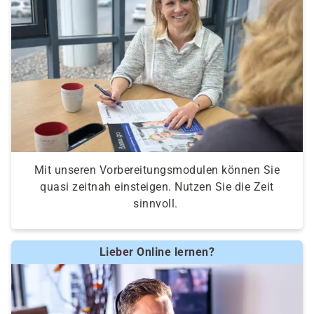
Schaltungen, logische Operatoren,
Wahrheitstabellen
Grundlagen der Programmierung:
Entwicklungszyklus, Werkzeuge, variable
Datentypen, Kontrollstrukturen
Gegenüberstellung der Fachrichtungen:
Vorstellung Lehrplan Anwendungsentwicklung
Mit unseren Vorbereitungsmodulen können Sie
Vorstellung Lehrplan Systemintegration
quasi zeitnah einsteigen. Nutzen Sie die Zeit
Pro und Contra für persönliche Interessen und
sinnvoll.
Stärken
die Berufe „Fachinformatiker“ in der Praxis
Lieber Online lernen?
Kompetenzfeststellung:
Einstufungstest und Eignungsfeststellung,
persönliches Gespräch zum Thema Umschulung,