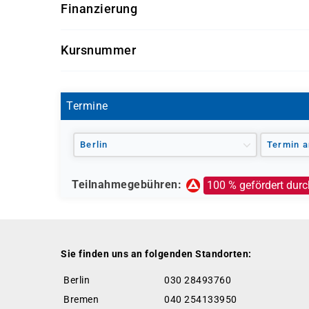
Finanzierung
Wie hoch sind die Kosten?
Kursnummer
Das Jobcoaching kann vollständig durch die Agen
Aktivierungs- und Vermittlungsgutschein (AVGS) 
BE0360
Termine
Berlin
Termin a
Teilnahmegebühren:
100 % gefördert durc
Sie finden uns an folgenden Standorten:
Berlin
030 28493760
Bremen
040 254133950