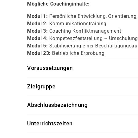
Mögliche Coachinginhalte:
Modul 1:
Persönliche Entwicklung, Orientierun
Modul 2:
Kommunikationstraining
Modul 3:
Coaching Konfliktmanagement
Modul 4:
Kompetenzfeststellung – Umschulung
Modul 5:
Stabilisierung einer Beschäftigungsa
Modul 23:
Betriebliche Erprobung
Voraussetzungen
persönliche Motivation und Informationsgesprä
Zielgruppe
Kunden, die einen Neuanfang in ihrer Karriere an
Abschlussbezeichnung
und sich kompetente Begleitung auf diesem W
Zertifikat der damago GmbH
Unterrichtszeiten
individuell