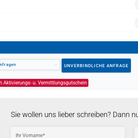
tur für Arbeit oder das Jobcenter finanziert werden, sofer
vorliegt.
nfragen
UNVERBINDLICHE ANFRAGE
h Aktivierungs- u. Vermittlungsgutschein
Sie wollen uns lieber schreiben? Dann n
Ihr Vorname