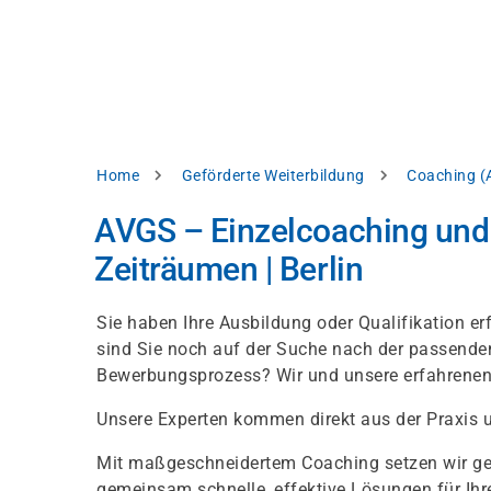
Direkt
alysieren,
zum
Inhalt
rbessern
d
levante
halte
zuzeigen.
Pfadnavigation
Home
Geförderte Weiterbildung
Coaching (
Alles
AVGS – Einzelcoaching und –
akzeptieren
Zeiträumen | Berlin
Einstellungen
Ablehnen
Sie haben Ihre Ausbildung oder Qualifikation e
sind Sie noch auf der Suche nach der passend
Bewerbungsprozess? Wir und unsere erfahrenen T
ressum
Datenschutzhinweis
Unsere Experten kommen direkt aus der Praxis
Mit maßgeschneidertem Coaching setzen wir gezi
gemeinsam schnelle, effektive Lösungen für Ihre