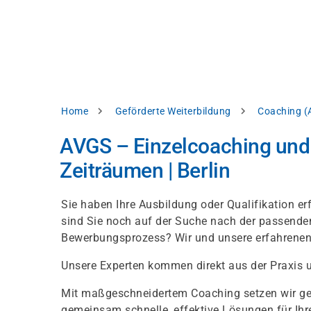
Direkt
alysieren,
zum
Inhalt
rbessern
d
levante
halte
zuzeigen.
Pfadnavigation
Home
Geförderte Weiterbildung
Coaching (
Alles
AVGS – Einzelcoaching und –
akzeptieren
Zeiträumen | Berlin
Einstellungen
Ablehnen
Sie haben Ihre Ausbildung oder Qualifikation e
sind Sie noch auf der Suche nach der passend
Bewerbungsprozess? Wir und unsere erfahrenen T
ressum
Datenschutzhinweis
Unsere Experten kommen direkt aus der Praxis
Mit maßgeschneidertem Coaching setzen wir gezi
gemeinsam schnelle, effektive Lösungen für Ihre