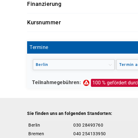
Finanzierung
Wie hoch sind die Kosten?
Kursnummer
Das Jobcoaching kann vollständig durch die Agen
Aktivierungs- und Vermittlungsgutschein (AVGS) 
BE0360
Termine
Berlin
Termin a
Teilnahmegebühren:
100 % gefördert durc
Sie finden uns an folgenden Standorten:
Berlin
030 28493760
Bremen
040 254133950