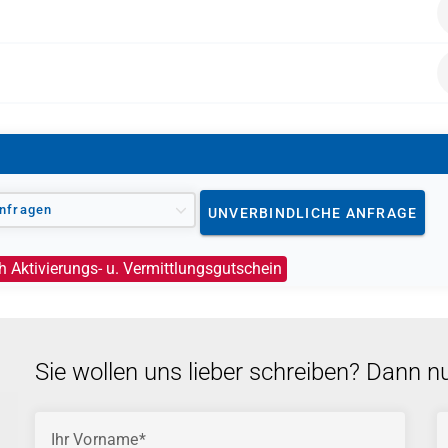
tur für Arbeit oder das Jobcenter finanziert werden, sofer
vorliegt.
nfragen
UNVERBINDLICHE ANFRAGE
h Aktivierungs- u. Vermittlungsgutschein
Sie wollen uns lieber schreiben? Dann n
Ihr Vorname