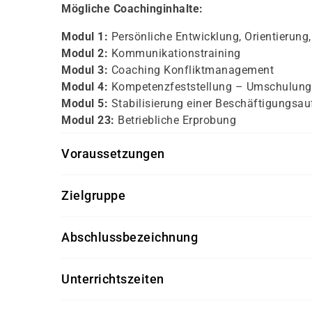
Mögliche Coachinginhalte:
Modul 1:
Persönliche Entwicklung, Orientierun
Modul 2:
Kommunikationstraining
Modul 3:
Coaching Konfliktmanagement
Modul 4:
Kompetenzfeststellung – Umschulung
Modul 5:
Stabilisierung einer Beschäftigungsa
Modul 23:
Betriebliche Erprobung
Voraussetzungen
persönliche Motivation und Informationsgesprä
Zielgruppe
Kunden, die einen Neuanfang in ihrer Karriere an
Abschlussbezeichnung
und sich kompetente Begleitung auf diesem W
Zertifikat der damago GmbH
Unterrichtszeiten
individuell