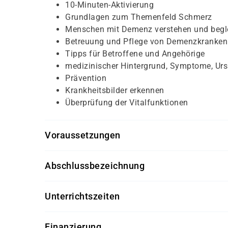
10-Minuten-Aktivierung
Grundlagen zum Themenfeld Schmerz
Menschen mit Demenz verstehen und begl
Betreuung und Pflege von Demenzkranken
Tipps für Betroffene und Angehörige
medizinischer Hintergrund, Symptome, Ursa
Prävention
Krankheitsbilder erkennen
Überprüfung der Vitalfunktionen
Voraussetzungen
Persönliches Gespräch, Deutsch-Test bei Migrati
Abschlussbezeichnung
fachlichen Vorkenntnisse erforderlich, aber die 
Betreuungsassistent / Alltagsbegleiter nach § 
Freude an der Arbeit und würdevoller Umg
Unterrichtszeiten
kommunikative Kompetenz
soziale und betreuerische Kompetenz
08:00 - 16:30 Uhr
Finanzierung