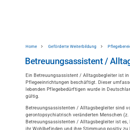
Direkt
alysieren,
zum
Inhalt
rbessern
d
levante
halte
zuzeigen.
Pfadnavigation
Home
Geförderte Weiterbildung
Pflegeberei
Alles
Betreuungsassistent / Allta
akzeptieren
Einstellungen
Ein Betreuungsassistent / Alltagsbegleiter ist 
Pflegeeinrichtungen beschäftigt. Dieser umfasse
Ablehnen
lebenden Pflegebedürftigen wurde in Deutschla
gültig.
ressum
Datenschutzhinweis
Betreuungsassistenten / Alltagsbegleiter sind v
gerontopsychiatrisch veränderten Menschen (z.
Betreuungsassistenten / Alltagsbegleiter ist e
ihr Wohlbefinden und ihre Stimmung positiv zu