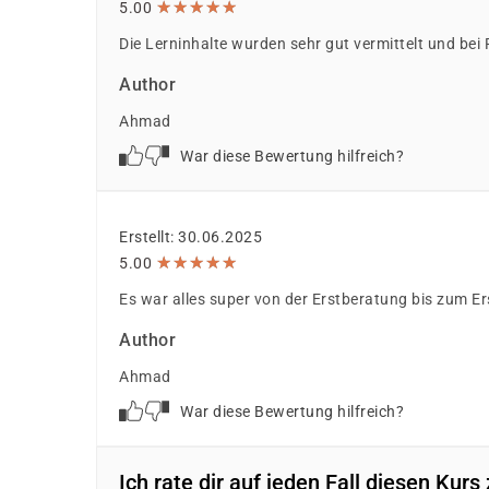
★
★
★
★
★
★
★
★
★
★
5.00
Die Lerninhalte wurden sehr gut vermittelt und be
Author
Ahmad
War diese Bewertung hilfreich?
Erstellt: 30.06.2025
★
★
★
★
★
★
★
★
★
★
5.00
Es war alles super von der Erstberatung bis zum Ers
Author
Ahmad
War diese Bewertung hilfreich?
Ich rate dir auf jeden Fall diesen Kur