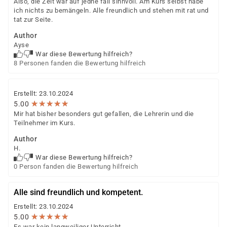
Also, die Zeit war auf jedne fall sinnvoll. Am Kurs selbst habe
ich nichts zu bemängeln. Alle freundlich und stehen mit rat und
tat zur Seite.
Author
Ayse
War diese Bewertung hilfreich?
8 Personen fanden die Bewertung hilfreich
Erstellt: 23.10.2024
★
★
★
★
★
★
★
★
★
★
5.00
Mir hat bisher besonders gut gefallen, die Lehrerin und die
Teilnehmer im Kurs.
Author
H.
War diese Bewertung hilfreich?
0 Person fanden die Bewertung hilfreich
Alle sind freundlich und kompetent.
Erstellt: 23.10.2024
★
★
★
★
★
★
★
★
★
★
5.00
Es war kein langweiliger Unterricht.