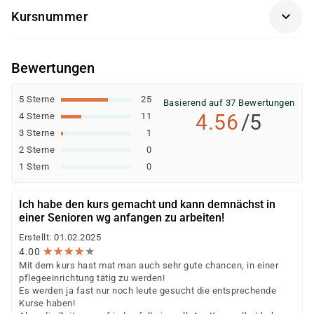
kommunikative Kompetenz
Kursnummer
persönlichen Voraussetzungen – durch verschiedene
soziale und betreuerische Kompetenz
Kostenträger gefördert oder vollständig finanziert
ES0105
werden. Dazu gehören unter anderem:
Bewertungen
Agentur für Arbeit (Bildungsgutschein nach SGB II
oder SGB III)
5 Sterne
25
Basierend auf 37 Bewertungen
Jobcenter (können eine Förderung empfehlen
4.56
/5
4 Sterne
11
bzw. veranlassen; die Ausstellung des
3 Sterne
1
Bildungsgutscheins erfolgt durch die Agentur für
2 Sterne
0
Arbeit)
1 Stern
0
Berufsförderungsdienst (BFD) der Bundeswehr
Deutsche Rentenversicherung
Ich habe den kurs gemacht und kann demnächst in
Europäischer Sozialfonds (ESF)
einer Senioren wg anfangen zu arbeiten!
Weitere öffentliche oder private Kostenträger
Erstellt: 01.02.2025
★
★
★
★
★
★
★
★
★
★
4.00
Ob eine Förderung oder Kostenübernahme möglich ist,
Mit dem kurs hast mat man auch sehr gute chancen, in einer
entscheidet der jeweilige Kostenträger nach einer
pflegeeinrichtung tätig zu werden!
individuellen Prüfung Ihrer persönlichen
Es werden ja fast nur noch leute gesucht die entsprechende
Kurse haben!
Voraussetzungen und Förderfähigkeit.