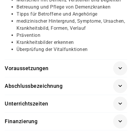
Betreuung und Pflege von Demenzkranken
Tipps für Betroffene und Angehörige
medizinischer Hintergrund, Symptome, Ursachen,
Krankheitsbild, Formen, Verlauf
Prävention
Krankheitsbilder erkennen
Überprüfung der Vitalfunktionen
Voraussetzungen
Persönliches Gespräch, Deutsch-Test bei
Abschlussbezeichnung
Migrationshintergrund, polizeiliches Führungszeugnis.
Es sind keine fachlichen Vorkenntnisse erforderlich,
Betreuungsassistent / Alltagsbegleiter nach § 53b SGB
aber die Interessenten sollten über folgende
Unterrichtszeiten
XI
Fähigkeiten verfügen:
08:00 - 16:30 Uhr
Freude an der Arbeit und würdevoller Umgang mit
Finanzierung
kranken, alten und pflegebedürftigen Menschen
Diese Weiterbildung kann – bei Vorliegen der