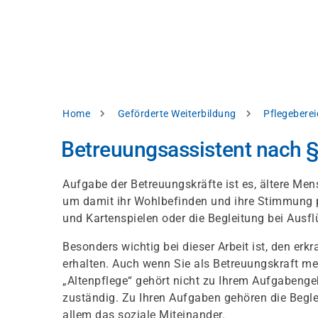
Direkt
alysieren,
zum
Inhalt
rbessern
d
levante
halte
zuzeigen.
Pfadnavigation
Home
Geförderte Weiterbildung
Pflegeberei
Alles
Betreuungsassistent nach §
akzeptieren
Einstellungen
Aufgabe der Betreuungskräfte ist es, ältere M
um damit ihr Wohlbefinden und ihre Stimmung pos
Ablehnen
und Kartenspielen oder die Begleitung bei Ausf
Besonders wichtig bei dieser Arbeit ist, den er
ressum
Datenschutzhinweis
erhalten. Auch wenn Sie als Betreuungskraft mei
„Altenpflege“ gehört nicht zu Ihrem Aufgabengebi
zuständig. Zu Ihren Aufgaben gehören die Begl
allem das soziale Miteinander.