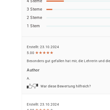
Europäischer Sozialfonds (ESF)
4 Sterne
Weitere öffentliche oder private Kostenträ
3 Sterne
Ob eine Förderung oder Kostenübernahme möglich
2 Sterne
individuellen Prüfung Ihrer persönlichen Vorau
1 Stern
Erstellt: 23.10.2024
★
★
★
★
★
★
★
★
★
★
5.00
Besonders gut gefallen hat mir, die Lehrerin und di
Author
A.
War diese Bewertung hilfreich?
Erstellt: 23.10.2024