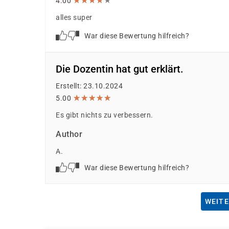
★
★
★
★
★
★
★
★
★
★
4.00
alles super
War diese Bewertung hilfreich?
Die Dozentin hat gut erklärt.
Erstellt: 23.10.2024
★
★
★
★
★
★
★
★
★
★
5.00
Es gibt nichts zu verbessern.
Author
A.
War diese Bewertung hilfreich?
WEITE