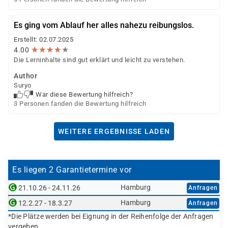
Es ging vom Ablauf her alles nahezu reibungslos.
Erstellt: 02.07.2025
★
★
★
★
★
★
★
★
★
★
4.00
Die Lerninhalte sind gut erklärt und leicht zu verstehen.
Author
Suryo
War diese Bewertung hilfreich?
3 Personen fanden die Bewertung hilfreich
WEITERE ERGEBNISSE LADEN
Es liegen 2 Garantietermine vor
Hamburg
21.10.26 - 24.11.26
Anfragen
Hamburg
12.2.27 - 18.3.27
Anfragen
*Die Plätze werden bei Eignung in der Reihenfolge der Anfragen
vergeben.