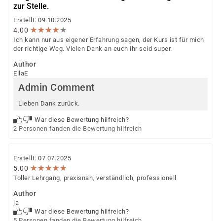
Weitere öffentliche oder private Kostenträger
zur Stelle.
Erstellt: 09.10.2025
Ob eine Förderung oder Kostenübernahme möglich ist,
★
★
★
★
★
★
★
★
★
★
4.00
entscheidet der jeweilige Kostenträger nach einer
Ich kann nur aus eigener Erfahrung sagen, der Kurs ist für mich
individuellen Prüfung Ihrer persönlichen
der richtige Weg. Vielen Dank an euch ihr seid super.
Voraussetzungen und Förderfähigkeit.
Author
EllaE
Admin Comment
Lieben Dank zurück.
War diese Bewertung hilfreich?
2 Personen fanden die Bewertung hilfreich
Erstellt: 07.07.2025
★
★
★
★
★
★
★
★
★
★
5.00
Toller Lehrgang, praxisnah, verständlich, professionell
Author
ja
War diese Bewertung hilfreich?
5 Personen fanden die Bewertung hilfreich