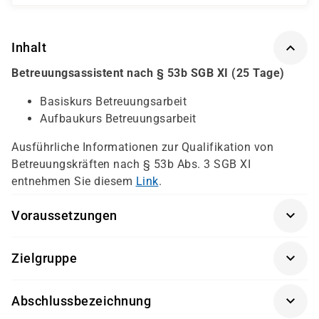
Inhalt
Betreuungsassistent nach § 53b SGB XI (25 Tage)
Basiskurs Betreuungsarbeit
Aufbaukurs Betreuungsarbeit
Ausführliche Informationen zur Qualifikation von
Betreuungskräften nach § 53b Abs. 3 SGB XI
entnehmen Sie diesem
Link
.
Voraussetzungen
persönliches Gespräch
Zielgruppe
Interesse an der Arbeit mit dementen Menschen
Interessierte, die in die Betreuung pflegebedürftiger
Empathie
Abschlussbezeichnung
Menschen einsteigen möchten.