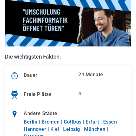
Die wichtigsten Fakten:
24 Monate
Dauer
4
Freie Plätze
Andere Städte
Berlin
|
Bremen
|
Cottbus
|
Erfurt
|
Essen
|
Hannover
|
Kiel
|
Leipzig
|
München
|