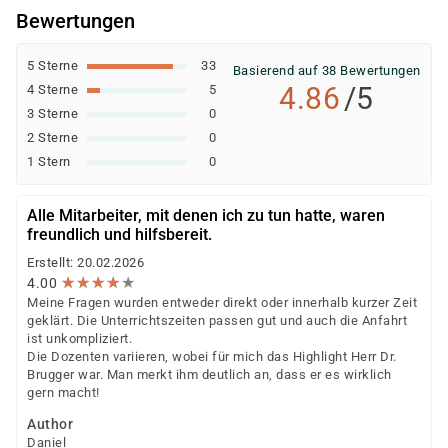
individuellen Prüfung Ihrer persönlichen
Bewertungen
Voraussetzungen und Förderfähigkeit.
5 Sterne
33
Basierend auf 38 Bewertungen
4.86
/5
4 Sterne
5
3 Sterne
0
2 Sterne
0
1 Stern
0
Alle Mitarbeiter, mit denen ich zu tun hatte, waren
freundlich und hilfsbereit.
Erstellt: 20.02.2026
★
★
★
★
★
★
★
★
★
★
4.00
Meine Fragen wurden entweder direkt oder innerhalb kurzer Zeit
geklärt. Die Unterrichtszeiten passen gut und auch die Anfahrt
ist unkompliziert.
Die Dozenten variieren, wobei für mich das Highlight Herr Dr.
Brugger war. Man merkt ihm deutlich an, dass er es wirklich
gern macht!
Author
Daniel