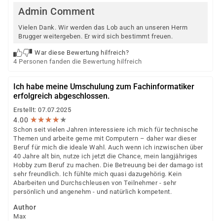
Admin Comment
Vielen Dank. Wir werden das Lob auch an unseren Herrn
Brugger weitergeben. Er wird sich bestimmt freuen.
War diese Bewertung hilfreich?
4 Personen fanden die Bewertung hilfreich
Ich habe meine Umschulung zum Fachinformatiker
erfolgreich abgeschlossen.
Erstellt: 07.07.2025
★
★
★
★
★
★
★
★
★
★
4.00
Schon seit vielen Jahren interessiere ich mich für technische
Themen und arbeite gerne mit Computern – daher war dieser
Beruf für mich die ideale Wahl. Auch wenn ich inzwischen über
40 Jahre alt bin, nutze ich jetzt die Chance, mein langjähriges
Hobby zum Beruf zu machen. Die Betreuung bei der damago ist
sehr freundlich. Ich fühlte mich quasi dazugehörig. Kein
Abarbeiten und Durchschleusen von Teilnehmer - sehr
persönlich und angenehm - und natürlich kompetent.
Author
Max