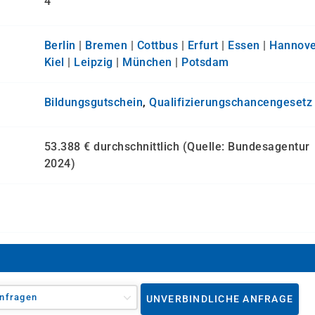
4
Berlin
|
Bremen
|
Cottbus
|
Erfurt
|
Essen
|
Hannove
Kiel
|
Leipzig
|
München
|
Potsdam
Bildungsgutschein
,
Qualifizierungs­chancen­gesetz
53.388 € durchschnittlich (Quelle: Bundesagentur
2024)
nfragen
UNVERBINDLICHE ANFRAGE