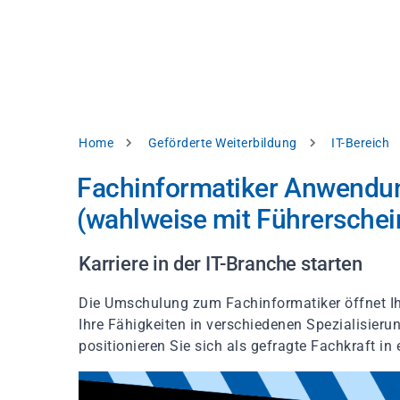
Direkt
alysieren,
zum
Inhalt
rbessern
d
levante
halte
zuzeigen.
Pfadnavigation
Home
Geförderte Weiterbildung
IT-Bereich
Alles
Fachinformatiker Anwendu
akzeptieren
(wahlweise mit Führerschein
Einstellungen
Ablehnen
Karriere in der IT-Branche starten
Die Umschulung zum Fachinformatiker öffnet I
ressum
Datenschutzhinweis
Ihre Fähigkeiten in verschiedenen Spezialisieru
positionieren Sie sich als gefragte Fachkraft in 