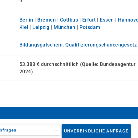
4
Berlin
|
Bremen
|
Cottbus
|
Erfurt
|
Essen
|
Hannove
Kiel
|
Leipzig
|
München
|
Potsdam
Bildungsgutschein
,
Qualifizierungs­chancen­gesetz
53.388 € durchschnittlich (Quelle: Bundesagentur
2024)
nfragen
UNVERBINDLICHE ANFRAGE