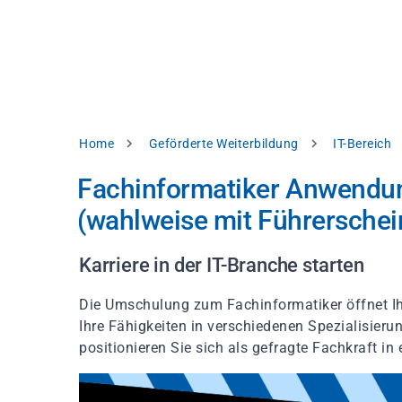
Direkt
alysieren,
zum
Inhalt
rbessern
d
levante
halte
zuzeigen.
Pfadnavigation
Home
Geförderte Weiterbildung
IT-Bereich
Alles
Fachinformatiker Anwendu
akzeptieren
(wahlweise mit Führerschein
Einstellungen
Ablehnen
Karriere in der IT-Branche starten
Die Umschulung zum Fachinformatiker öffnet I
ressum
Datenschutzhinweis
Ihre Fähigkeiten in verschiedenen Spezialisieru
positionieren Sie sich als gefragte Fachkraft in 