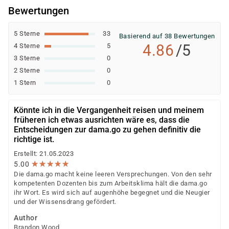
individuellen Prüfung Ihrer persönlichen
Bewertungen
Voraussetzungen und Förderfähigkeit.
5 Sterne
33
Basierend auf 38 Bewertungen
4.86
/5
4 Sterne
5
3 Sterne
0
2 Sterne
0
1 Stern
0
Könnte ich in die Vergangenheit reisen und meinem
früheren ich etwas ausrichten wäre es, dass die
Entscheidungen zur dama.go zu gehen definitiv die
richtige ist.
Erstellt: 21.05.2023
★
★
★
★
★
★
★
★
★
★
5.00
Die dama.go macht keine leeren Versprechungen. Von den sehr
kompetenten Dozenten bis zum Arbeitsklima hält die dama.go
ihr Wort. Es wird sich auf augenhöhe begegnet und die Neugier
und der Wissensdrang gefördert.
Author
Brandon Wood