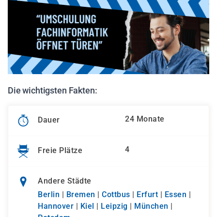
Die wichtigsten Fakten:
24 Monate
Dauer
4
Freie Plätze
Andere Städte
Berlin
|
Bremen
|
Cottbus
|
Erfurt
|
Essen
|
Hannover
|
Kiel
|
Leipzig
|
München
|