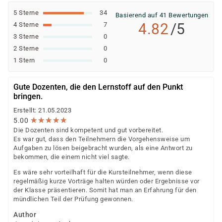
5 Sterne
34
Basierend auf 41 Bewertungen
4.82
/5
4 Sterne
7
3 Sterne
0
2 Sterne
0
1 Stern
0
Gute Dozenten, die den Lernstoff auf den Punkt
bringen.
Erstellt: 21.05.2023
★
★
★
★
★
★
★
★
★
★
5.00
Die Dozenten sind kompetent und gut vorbereitet.
Es war gut, dass den Teilnehmern die Vorgehensweise um
Aufgaben zu lösen beigebracht wurden, als eine Antwort zu
bekommen, die einem nicht viel sagte.
Es wäre sehr vorteilhaft für die Kursteilnehmer, wenn diese
regelmäßig kurze Vorträge halten würden oder Ergebnisse vor
der Klasse präsentieren. Somit hat man an Erfahrung für den
mündlichen Teil der Prüfung gewonnen.
Author