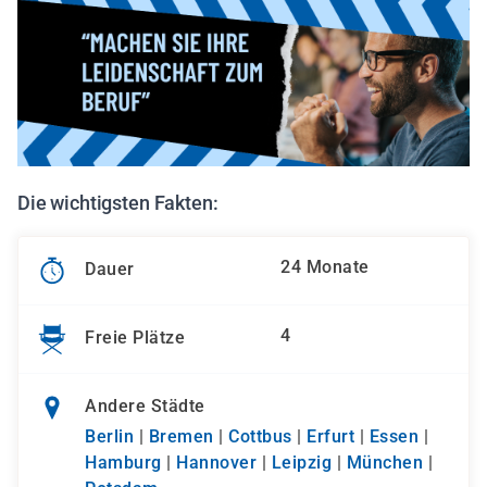
Die wichtigsten Fakten:
24 Monate
Dauer
4
Freie Plätze
Andere Städte
Berlin
|
Bremen
|
Cottbus
|
Erfurt
|
Essen
|
Hamburg
|
Hannover
|
Leipzig
|
München
|