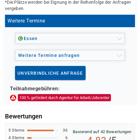
SharePoint Server, Oracle Datenbank Server,
*Die Plätze werden bei Eignung in der Reihenfolge der Anfragen
vergeben.
Microsoft SQL Server, ITIL
Mögliche Zertifizierungen:
Weitere Termine
LPIC1, Microsoft, CCNA, ITIL Foundation
Essen
Weitere Termine anfragen
UNVERBINDLICHE ANFRAGE
Teilnahmegebühren:
100 % gefördert durch Agentur für Arbeit/Jobcenter
Bewertungen
5 Sterne
36
Basierend auf 42 Bewertungen
4 Sterne
6