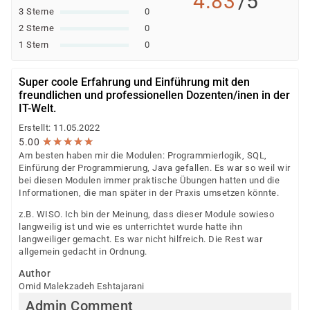
4.83
/5
3 Sterne
0
2 Sterne
0
1 Stern
0
Super coole Erfahrung und Einführung mit den
freundlichen und professionellen Dozenten/inen in der
IT-Welt.
Erstellt: 11.05.2022
★
★
★
★
★
★
★
★
★
★
5.00
Am besten haben mir die Modulen: Programmierlogik, SQL,
Einfürung der Programmierung, Java gefallen. Es war so weil wir
bei diesen Modulen immer praktische Übungen hatten und die
Informationen, die man später in der Praxis umsetzen könnte.
z.B. WISO. Ich bin der Meinung, dass dieser Module sowieso
langweilig ist und wie es unterrichtet wurde hatte ihn
langweiliger gemacht. Es war nicht hilfreich. Die Rest war
allgemein gedacht in Ordnung.
Author
Omid Malekzadeh Eshtajarani
Admin Comment