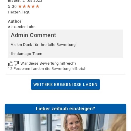
Erstellt: 21.05.2023
★
★
★
★
★
★
★
★
★
★
5.00
Herzen liegt.
Author
Alexander Lahn
Admin Comment
Vielen Dank für Ihre tolle Bewertung!
Ihr damago-Team
War diese Bewertung hilfreich?
12 Personen fanden die Bewertung hilfreich
WEITERE ERGEBNISSE LADEN
Lieber zeitnah einsteigen?