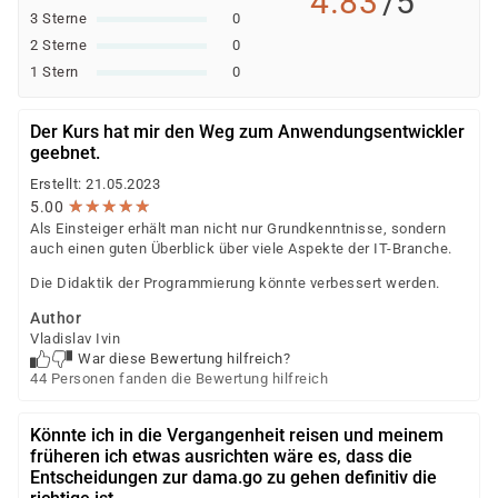
4.83
/5
3 Sterne
0
2 Sterne
0
1 Stern
0
Der Kurs hat mir den Weg zum Anwendungsentwickler
geebnet.
Erstellt: 21.05.2023
★
★
★
★
★
★
★
★
★
★
5.00
Als Einsteiger erhält man nicht nur Grundkenntnisse, sondern
auch einen guten Überblick über viele Aspekte der IT-Branche.
Die Didaktik der Programmierung könnte verbessert werden.
Author
Vladislav Ivin
War diese Bewertung hilfreich?
44 Personen fanden die Bewertung hilfreich
Könnte ich in die Vergangenheit reisen und meinem
früheren ich etwas ausrichten wäre es, dass die
Entscheidungen zur dama.go zu gehen definitiv die