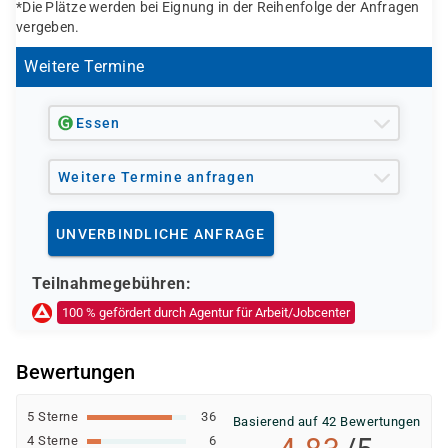
SharePoint Server, Oracle Datenbank Server,
*Die Plätze werden bei Eignung in der Reihenfolge der Anfragen
vergeben.
Microsoft SQL Server, ITIL
Mögliche Zertifizierungen:
Weitere Termine
LPIC1, Microsoft, CCNA, ITIL Foundation
Essen
Weitere Termine anfragen
UNVERBINDLICHE ANFRAGE
Teilnahmegebühren:
100 % gefördert durch Agentur für Arbeit/Jobcenter
Bewertungen
5 Sterne
36
Basierend auf 42 Bewertungen
4 Sterne
6