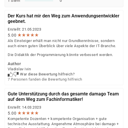
1 Stern
0
Der Kurs hat mir den Weg zum Anwendungsentwickler
geebnet.
Erstellt: 21.05.2023
★
★
★
★
★
★
★
★
★
★
5.00
Als Einsteiger erhält man nicht nur Grundkenntnisse, sondern
auch einen guten Überblick über viele Aspekte der IT-Branche.
Die Didaktik der Programmierung könnte verbessert werden.
Author
Vladislav Ivin
War diese Bewertung hilfreich?
7 Personen fanden die Bewertung hilfreich
Gute Unterstützung durch das gesamte damago Team
auf dem Weg zum Fachinformatiker!
Erstellt: 14.03.2023
★
★
★
★
★
★
★
★
★
★
5.00
Kompetente Dozenten + kompetente Organisation + gute
technische Ausstattung. Angenehme Atmosphäre bei damago +