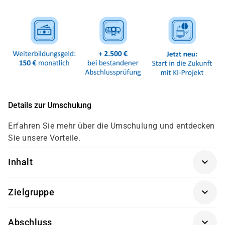
Details zur Umschulung
Erfahren Sie mehr über die Umschulung und entdecken
Sie unsere Vorteile.
Inhalt
Die Umschulung zum Fachinformatiker in der
Zielgruppe
Fachrichtung Systemintegration gliedert sich nach der
neuen Verordnung auf die folgenden Lernfelder auf:
Quereinsteiger mit IT-Kenntnissen oder
Abschluss
Arbeitssuchende mit abgeschlossener Ausbildung, die
Lernfeld 1: Das Unternehmen und die eigene Rolle im