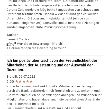
Freundliches und Hilfsbereites Team. Der Unterricht wurde an
den Bedarf der Schüler angepasst (vor allem während der
Corona Zeit wurde die Möglichkeit angeboten von zuhause am
Unterricht teilzunehmen. Sobald wieder erlaubt gab es wieder
Unterricht vor Ort oder auch Hybridunterricht (einige von
Zuhause, einge vor Ort). Sinnvolle zusätzliche Zertifizierungen
wurden angeboten. Gute Prüfungsvorbereitung
Author
Lennart Cordes
War diese Bewertung hilfreich?
1 Person fanden die Bewertung hilfreich
Ich bin positiv überrascht von der Freundlichkeit der
Mitarbeiter, der Ausstattung und der Auswahl der
Dozenten.
Erstellt: 06.07.2022
★
★
★
★
★
★
★
★
★
★
5.00
Zunächst einmal sind wirklich alle Mitarbeiter bei damago,
durch die Bank, außerordentlich freundlich und zuvorkommend.
Sie versuchen auch bei schwierigen Anliegen und Wünschen ihr
Möglichstes und haben dabei auch die persönlichen Umstände
des Teilnehmers im Blick,
Die Räumlichkeiten und Ausstattung sind sehr gut.