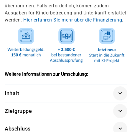
übernommen. Falls erforderlich, können zudem
Ausgaben für Kinderbetreuung und Unterkunft erstattet
werden.
Hier erfahren Sie mehr über die Finanzierung
.
Weitere Informationen zur Umschulung:
Inhalt
Die Umschulung zum Fachinformatiker in der
Zielgruppe
Fachrichtung Systemintegration gliedert sich nach der
neuen Verordnung auf die folgenden Lernfelder auf:
Quereinsteiger mit IT-Kenntnissen oder
Abschluss
Arbeitssuchende mit abgeschlossener Ausbildung, die
Lernfeld 1: Das Unternehmen und die eigene Rolle im