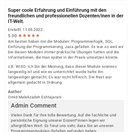
Super coole Erfahrung und Einführung mit den
freundlichen und professionellen Dozenten/inen in der
IT-Welt.
Erstellt: 11.05.2022
★
★
★
★
★
★
★
★
★
★
5.00
Am besten haben mir die Modulen: Programmierlogik, SQL,
Einfürung der Programmierung, Java gefallen. Es war so weil wir
bei diesen Modulen immer praktische Übungen hatten und die
Informationen, die man später in der Praxis umsetzen könnte.
z.B. WISO. Ich bin der Meinung, dass dieser Module sowieso
langweilig ist und wie es unterrichtet wurde hatte ihn
langweiliger gemacht. Es war nicht hilfreich. Die Rest war
allgemein gedacht in Ordnung.
Author
Omid Malekzadeh Eshtajarani
Admin Comment
Vielen Dank für ihre tolle Bewertung. Auf die fachliche und
persönliche Eignung unserer Dozent*innen legen wir
allergrößten Wert. Es freut uns sehr, dass Sie an unseren
Programmiermodulen Gefallen gefunden haben.