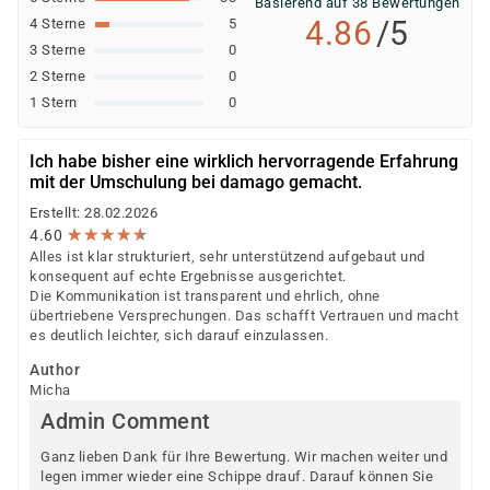
Basierend auf 38 Bewertungen
4.86
/5
4 Sterne
5
3 Sterne
0
2 Sterne
0
1 Stern
0
Ich habe bisher eine wirklich hervorragende Erfahrung
mit der Umschulung bei damago gemacht.
Erstellt: 28.02.2026
★
★
★
★
★
★
★
★
★
★
4.60
Alles ist klar strukturiert, sehr unterstützend aufgebaut und
konsequent auf echte Ergebnisse ausgerichtet.
Die Kommunikation ist transparent und ehrlich, ohne
übertriebene Versprechungen. Das schafft Vertrauen und macht
es deutlich leichter, sich darauf einzulassen.
Author
Micha
Admin Comment
Ganz lieben Dank für Ihre Bewertung. Wir machen weiter und
legen immer wieder eine Schippe drauf. Darauf können Sie