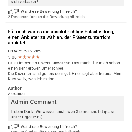
sich verlassen!
War diese Bewertung hilfreich?
2 Personen fanden die Bewertung hilfreich
Für mich war es die absolut richtige Entscheidung,
einen Anbieter zu wählen, der Präsenzunterricht
anbietet.
Erstellt: 23.02.2026
★
★
★
★
★
★
★
★
★
★
5.00
Es ist immer ein Dozent anwesend. Das macht für mich schon
einen sehr großen Unterschied.
Die Dozenten sind gut bis sehr gut. Einer ragt aber heraus. Mein
Kurs weiß, wen ich meine!
Author
Alexander
Admin Comment
Lieben Dank. Wir wissen auch, wen Sie meinen. Ist quasi
unser Urgestein (-:
War diese Bewertung hilfreich?
1 Person fanden die Bewertung hilfreich