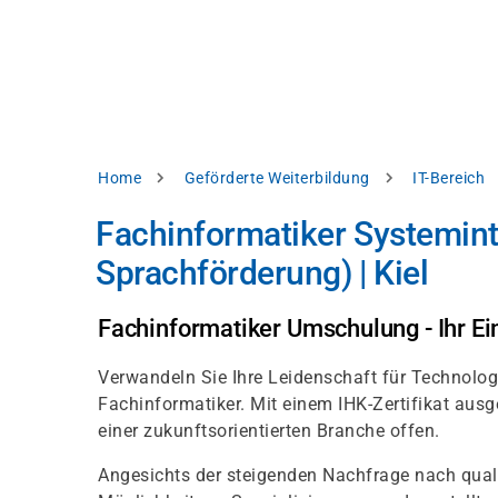
Direkt
alysieren,
zum
Inhalt
rbessern
d
levante
halte
zuzeigen.
Pfadnavigation
Home
Geförderte Weiterbildung
IT-Bereich
Alles
Fachinformatiker Systemin
akzeptieren
Sprachförderung) | Kiel
Einstellungen
Ablehnen
Fachinformatiker Umschulung - Ihr Ein
Verwandeln Sie Ihre Leidenschaft für Technolog
ressum
Datenschutzhinweis
Fachinformatiker. Mit einem IHK-Zertifikat ausg
einer zukunftsorientierten Branche offen.
Angesichts der steigenden Nachfrage nach qualif