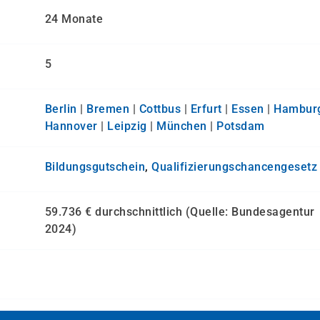
24 Monate
5
Berlin
|
Bremen
|
Cottbus
|
Erfurt
|
Essen
|
Hambur
Hannover
|
Leipzig
|
München
|
Potsdam
Bildungsgutschein
,
Qualifizierungs­chancen­gesetz
59.736 € durchschnittlich (Quelle: Bundesagentur
2024)