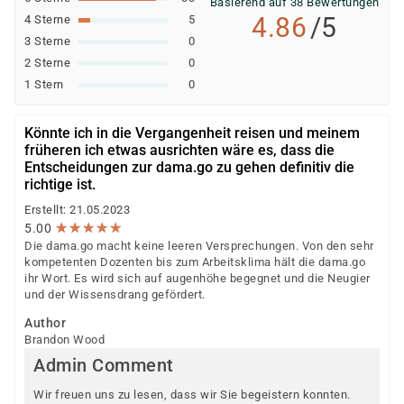
Basierend auf 38 Bewertungen
4.86
/5
4 Sterne
5
3 Sterne
0
2 Sterne
0
1 Stern
0
Könnte ich in die Vergangenheit reisen und meinem
früheren ich etwas ausrichten wäre es, dass die
Entscheidungen zur dama.go zu gehen definitiv die
richtige ist.
Erstellt: 21.05.2023
★
★
★
★
★
★
★
★
★
★
5.00
Die dama.go macht keine leeren Versprechungen. Von den sehr
kompetenten Dozenten bis zum Arbeitsklima hält die dama.go
ihr Wort. Es wird sich auf augenhöhe begegnet und die Neugier
und der Wissensdrang gefördert.
Author
Brandon Wood
Admin Comment
Wir freuen uns zu lesen, dass wir Sie begeistern konnten.