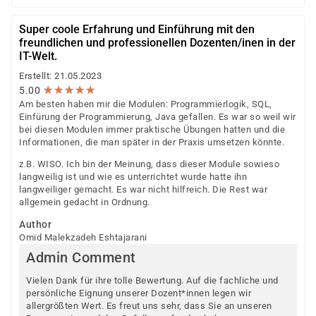
Super coole Erfahrung und Einführung mit den
freundlichen und professionellen Dozenten/inen in der
IT-Welt.
Erstellt: 21.05.2023
★
★
★
★
★
★
★
★
★
★
5.00
Am besten haben mir die Modulen: Programmierlogik, SQL,
Einfürung der Programmierung, Java gefallen. Es war so weil wir
bei diesen Modulen immer praktische Übungen hatten und die
Informationen, die man später in der Praxis umsetzen könnte.
z.B. WISO. Ich bin der Meinung, dass dieser Module sowieso
langweilig ist und wie es unterrichtet wurde hatte ihn
langweiliger gemacht. Es war nicht hilfreich. Die Rest war
allgemein gedacht in Ordnung.
Author
Omid Malekzadeh Eshtajarani
Admin Comment
Vielen Dank für ihre tolle Bewertung. Auf die fachliche und
persönliche Eignung unserer Dozent*innen legen wir
allergrößten Wert. Es freut uns sehr, dass Sie an unseren