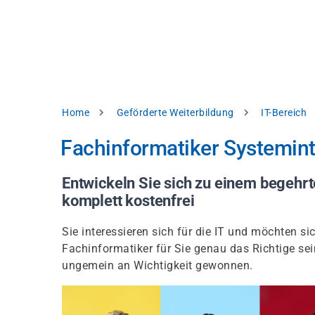
Direkt
alysieren,
zum
Inhalt
rbessern
d
levante
halte
zuzeigen.
Pfadnavigation
Home
Geförderte Weiterbildung
IT-Bereich
Alles
Fachinformatiker Systemint
akzeptieren
Einstellungen
Entwickeln Sie sich zu einem begehrte
komplett kostenfrei
Ablehnen
Sie interessieren sich für die IT und möchten 
Fachinformatiker für Sie genau das Richtige s
ressum
Datenschutzhinweis
ungemein an Wichtigkeit gewonnen.