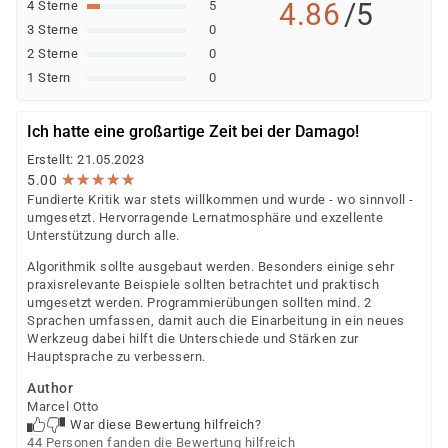
4.86
/5
4 Sterne
5
3 Sterne
0
2 Sterne
0
1 Stern
0
Ich hatte eine großartige Zeit bei der Damago!
Erstellt: 21.05.2023
★
★
★
★
★
★
★
★
★
★
5.00
Fundierte Kritik war stets willkommen und wurde - wo sinnvoll -
umgesetzt. Hervorragende Lernatmosphäre und exzellente
Unterstützung durch alle.
Algorithmik sollte ausgebaut werden. Besonders einige sehr
praxisrelevante Beispiele sollten betrachtet und praktisch
umgesetzt werden. Programmierübungen sollten mind. 2
Sprachen umfassen, damit auch die Einarbeitung in ein neues
Werkzeug dabei hilft die Unterschiede und Stärken zur
Hauptsprache zu verbessern.
Author
Marcel Otto
War diese Bewertung hilfreich?
44 Personen fanden die Bewertung hilfreich