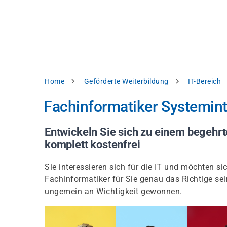
Direkt
alysieren,
zum
Inhalt
rbessern
d
levante
halte
zuzeigen.
Pfadnavigation
Home
Geförderte Weiterbildung
IT-Bereich
Alles
Fachinformatiker Systemint
akzeptieren
Einstellungen
Entwickeln Sie sich zu einem begehrte
komplett kostenfrei
Ablehnen
Sie interessieren sich für die IT und möchten 
Fachinformatiker für Sie genau das Richtige s
ressum
Datenschutzhinweis
ungemein an Wichtigkeit gewonnen.