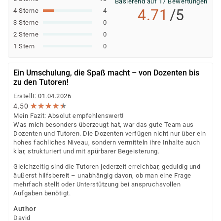
Basierend auf 17 Bewertungen
4.71
/5
4 Sterne
4
3 Sterne
0
2 Sterne
0
1 Stern
0
Ein Umschulung, die Spaß macht – von Dozenten bis
zu den Tutoren!
Erstellt: 01.04.2026
★
★
★
★
★
★
★
★
★
★
4.50
Mein Fazit: Absolut empfehlenswert!
Was mich besonders überzeugt hat, war das gute Team aus
Dozenten und Tutoren. Die Dozenten verfügen nicht nur über ein
hohes fachliches Niveau, sondern vermitteln ihre Inhalte auch
klar, strukturiert und mit spürbarer Begeisterung.
Gleichzeitig sind die Tutoren jederzeit erreichbar, geduldig und
äußerst hilfsbereit – unabhängig davon, ob man eine Frage
mehrfach stellt oder Unterstützung bei anspruchsvollen
Aufgaben benötigt.
Author
David