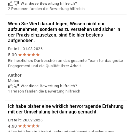
War diese Bewertung hilfreich?
2 Personen fanden die Bewertung hilfreich
Wenn Sie Wert darauf legen, Wissen nicht nur
aufzunehmen, sondern es zu verstehen und sicher in
der Praxis einzusetzen, sind Sie hier bestens
aufgehoben.
Erstellt: 01.03.2026
★
★
★
★
★
★
★
★
★
★
5.00
Ein herzliches Dankeschön an das gesamte Team für das große
Engagement und die Qualität Ihrer Arbeit.
Author
Meteo
War diese Bewertung hilfreich?
1 Person fanden die Bewertung hilfreich
Ich habe bisher eine wirklich hervorragende Erfahrung
mit der Umschulung bei damago gemacht.
Erstellt: 28.02.2026
★
★
★
★
★
★
★
★
★
★
4.60
Alles ist klar strukturiert, sehr unterstützend aufgebaut und