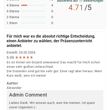
Basierend auf 17 Bewertungen
4.71
/5
4 Sterne
4
3 Sterne
0
2 Sterne
0
1 Stern
0
Für mich war es die absolut richtige Entscheidung,
einen Anbieter zu wählen, der Präsenzunterricht
anbietet.
Erstellt: 23.02.2026
★
★
★
★
★
★
★
★
★
★
5.00
Es ist immer ein Dozent anwesend. Das macht für mich schon
einen sehr großen Unterschied.
Die Dozenten sind gut bis sehr gut. Einer ragt aber heraus. Mein
Kurs weiß, wen ich meine!
Author
Alexander
Admin Comment
Lieben Dank. Wir wissen auch, wen Sie meinen. Ist quasi
unser Urgestein (-: