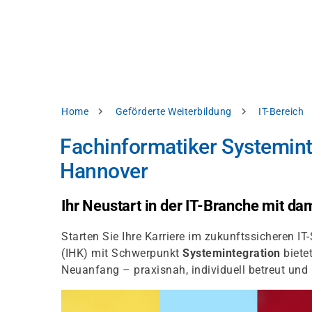
Direkt
alysieren,
zum
Inhalt
rbessern
d
levante
halte
zuzeigen.
Pfadnavigation
Home
Geförderte Weiterbildung
IT-Bereich
Alles
Fachinformatiker Systemint
akzeptieren
Hannover
Einstellungen
Ablehnen
Ihr Neustart in der IT-Branche mit d
Starten Sie Ihre Karriere im zukunftssicheren 
ressum
Datenschutzhinweis
(IHK) mit Schwerpunkt
Systemintegration
bietet
Neuanfang – praxisnah, individuell betreut un