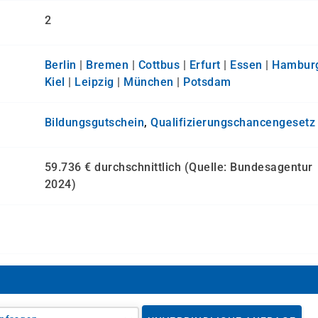
2
Berlin
|
Bremen
|
Cottbus
|
Erfurt
|
Essen
|
Hambur
Kiel
|
Leipzig
|
München
|
Potsdam
Bildungsgutschein
,
Qualifizierungs­chancen­gesetz
59.736 € durchschnittlich (Quelle: Bundesagentur
2024)