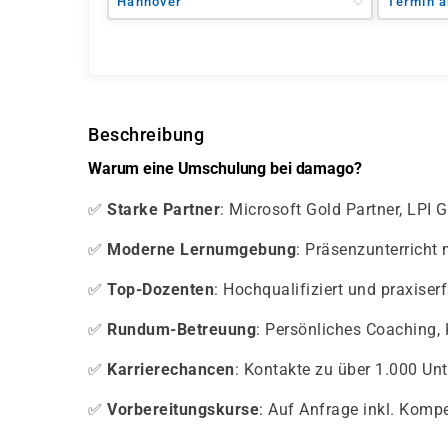
Hannover
Termin a
Beschreibung
Warum eine Umschulung bei damago?
✅
Starke Partner
: Microsoft Gold Partner, LPI
✅
Moderne Lernumgebung
: Präsenzunterricht
✅
Top-Dozenten
: Hochqualifiziert und praxiser
✅
Rundum-Betreuung
: Persönliches Coaching,
✅
Karrierechancen
: Kontakte zu über 1.000 U
✅
Vorbereitungskurse
: Auf Anfrage inkl. Komp