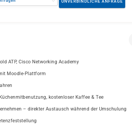
nfragen
UNVERBINDLICHE ANFRAGE
 Gold ATP, Cisco Networking Academy
 mit Moodle-Plattform
fahren
 Küchenmitbenutzung, kostenloser Kaffee & Tee
nternehmen – direkter Austausch während der Umschulung
etenzfeststellung