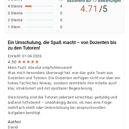
Basierend auf 17 Bewertungen
4.71
/5
4 Sterne
4
3 Sterne
0
2 Sterne
0
1 Stern
0
Ein Umschulung, die Spaß macht – von Dozenten bis
zu den Tutoren!
Erstellt: 01.04.2026
★
★
★
★
★
★
★
★
★
★
4.50
Mein Fazit: Absolut empfehlenswert!
Was mich besonders überzeugt hat, war das gute Team aus
Dozenten und Tutoren. Die Dozenten verfügen nicht nur über ein
hohes fachliches Niveau, sondern vermitteln ihre Inhalte auch
klar, strukturiert und mit spürbarer Begeisterung.
Gleichzeitig sind die Tutoren jederzeit erreichbar, geduldig und
äußerst hilfsbereit – unabhängig davon, ob man eine Frage
mehrfach stellt oder Unterstützung bei anspruchsvollen
Aufgaben benötigt.
Author
David