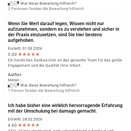
War diese Bewertung hilfreich?
2 Personen fanden die Bewertung hilfreich
Wenn Sie Wert darauf legen, Wissen nicht nur
aufzunehmen, sondern es zu verstehen und sicher in
der Praxis einzusetzen, sind Sie hier bestens
aufgehoben.
Erstellt: 01.03.2026
★
★
★
★
★
★
★
★
★
★
5.00
Ein herzliches Dankeschön an das gesamte Team für das große
Engagement und die Qualität Ihrer Arbeit.
Author
Meteo
War diese Bewertung hilfreich?
1 Person fanden die Bewertung hilfreich
Ich habe bisher eine wirklich hervorragende Erfahrung
mit der Umschulung bei damago gemacht.
Erstellt: 28.02.2026
★
★
★
★
★
★
★
★
★
★
4.60
Alles ist klar strukturiert, sehr unterstützend aufgebaut und