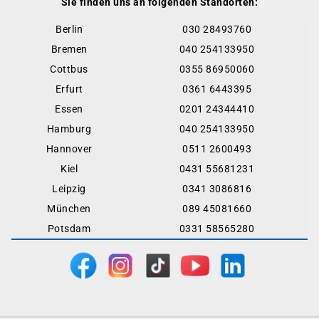
Sie finden uns an folgenden Standorten:
Berlin
030 28493760
Bremen
040 254133950
Cottbus
0355 86950060
Erfurt
0361 6443395
Essen
0201 24344410
Hamburg
040 254133950
Hannover
0511 2600493
Kiel
0431 55681231
Leipzig
0341 3086816
München
089 45081660
Potsdam
0331 58565280