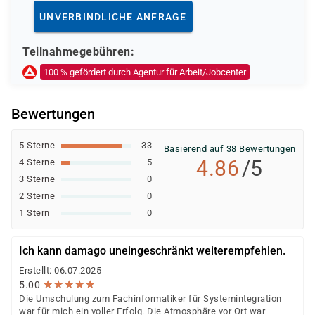
Deutsche Rentenversicherung
UNVERBINDLICHE ANFRAGE
Europäischer Sozialfonds (ESF)
Weitere öffentliche oder private Kostenträger
Teilnahmegebühren:
Ob eine Förderung oder Kostenübernahme möglich ist,
100 % gefördert durch Agentur für Arbeit/Jobcenter
entscheidet der jeweilige Kostenträger nach einer
individuellen Prüfung Ihrer persönlichen
Bewertungen
Voraussetzungen und Förderfähigkeit.
5 Sterne
33
Basierend auf 38 Bewertungen
4.86
/5
4 Sterne
5
3 Sterne
0
2 Sterne
0
1 Stern
0
Ich kann damago uneingeschränkt weiterempfehlen.
Erstellt: 06.07.2025
★
★
★
★
★
★
★
★
★
★
5.00
Die Umschulung zum Fachinformatiker für Systemintegration
war für mich ein voller Erfolg. Die Atmosphäre vor Ort war