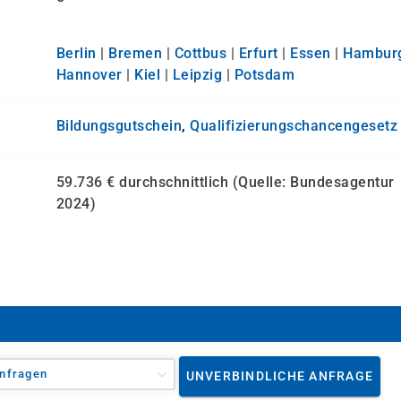
Berlin
|
Bremen
|
Cottbus
|
Erfurt
|
Essen
|
Hambur
Hannover
|
Kiel
|
Leipzig
|
Potsdam
Bildungsgutschein
,
Qualifizierungs­chancen­gesetz
59.736 € durchschnittlich (Quelle: Bundesagentur
2024)
nfragen
UNVERBINDLICHE ANFRAGE