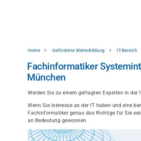
Direkt
alysieren,
zum
Inhalt
rbessern
d
levante
halte
zuzeigen.
Pfadnavigation
Home
Geförderte Weiterbildung
IT-Bereich
Alles
Fachinformatiker Systemint
akzeptieren
München
Einstellungen
Ablehnen
Werden Sie zu einem gefragten Experten in der 
Wenn Sie Interesse an der IT haben und eine be
Fachinformatiker genau das Richtige für Sie se
ressum
Datenschutzhinweis
an Bedeutung gewonnen.