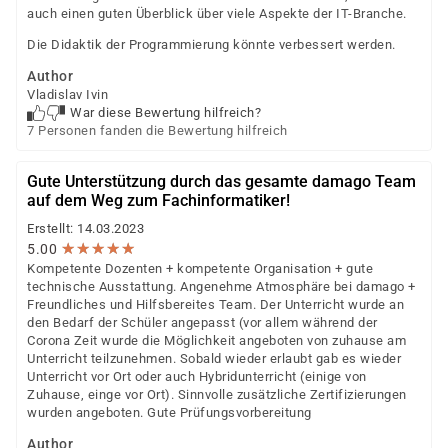
auch einen guten Überblick über viele Aspekte der IT-Branche.
Die Didaktik der Programmierung könnte verbessert werden.
Author
Vladislav Ivin
War diese Bewertung hilfreich?
7 Personen fanden die Bewertung hilfreich
Gute Unterstützung durch das gesamte damago Team
auf dem Weg zum Fachinformatiker!
Erstellt: 14.03.2023
★
★
★
★
★
★
★
★
★
★
5.00
Kompetente Dozenten + kompetente Organisation + gute
technische Ausstattung. Angenehme Atmosphäre bei damago +
Freundliches und Hilfsbereites Team. Der Unterricht wurde an
den Bedarf der Schüler angepasst (vor allem während der
Corona Zeit wurde die Möglichkeit angeboten von zuhause am
Unterricht teilzunehmen. Sobald wieder erlaubt gab es wieder
Unterricht vor Ort oder auch Hybridunterricht (einige von
Zuhause, einge vor Ort). Sinnvolle zusätzliche Zertifizierungen
wurden angeboten. Gute Prüfungsvorbereitung
Author