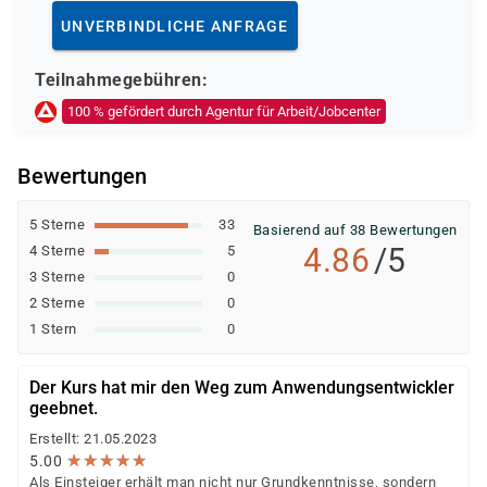
Deutsche Rentenversicherung
UNVERBINDLICHE ANFRAGE
Europäischer Sozialfonds (ESF)
Weitere öffentliche oder private Kostenträger
Teilnahmegebühren:
Ob eine Förderung oder Kostenübernahme möglich ist,
100 % gefördert durch Agentur für Arbeit/Jobcenter
entscheidet der jeweilige Kostenträger nach einer
individuellen Prüfung Ihrer persönlichen
Bewertungen
Voraussetzungen und Förderfähigkeit.
5 Sterne
33
Basierend auf 38 Bewertungen
4.86
/5
4 Sterne
5
3 Sterne
0
2 Sterne
0
1 Stern
0
Der Kurs hat mir den Weg zum Anwendungsentwickler
geebnet.
Erstellt: 21.05.2023
★
★
★
★
★
★
★
★
★
★
5.00
Als Einsteiger erhält man nicht nur Grundkenntnisse, sondern