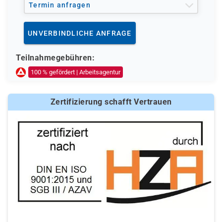
digitale Weiterentwicklung
Termin anfragen
Administration und Management von IT-Systemen
UNVERBINDLICHE ANFRAGE
Teilnahmegebühren:
100 % gefördert | Arbeitsagentur
Zertifizierung schafft Vertrauen