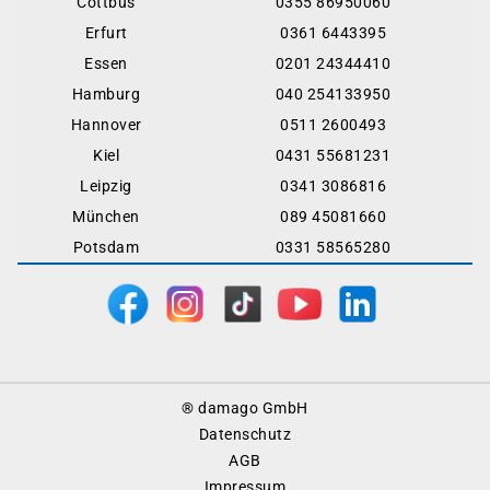
Cottbus
0355 86950060
Erfurt
0361 6443395
Essen
0201 24344410
Hamburg
040 254133950
Hannover
0511 2600493
Kiel
0431 55681231
Leipzig
0341 3086816
München
089 45081660
Potsdam
0331 58565280
Footer
® damago GmbH
Menu
Datenschutz
AGB
Impressum