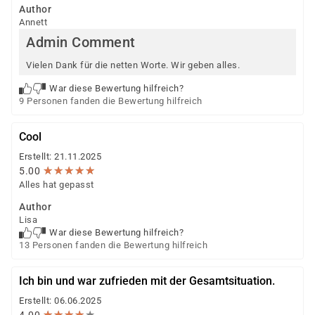
individuellen Prüfung Ihrer persönlichen
Author
Voraussetzungen und Förderfähigkeit.
Annett
Admin Comment
Vielen Dank für die netten Worte. Wir geben alles.
War diese Bewertung hilfreich?
9 Personen fanden die Bewertung hilfreich
Cool
Erstellt: 21.11.2025
★
★
★
★
★
★
★
★
★
★
5.00
Alles hat gepasst
Author
Lisa
War diese Bewertung hilfreich?
13 Personen fanden die Bewertung hilfreich
Ich bin und war zufrieden mit der Gesamtsituation.
Erstellt: 06.06.2025
★
★
★
★
★
★
★
★
★
★