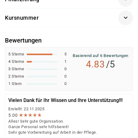
Diese Weiterbildung kann – bei Vorliegen der
Kursnummer
persönlichen Voraussetzungen – durch verschiedene
Kostenträger gefördert oder vollständig finanziert
CO0310
werden. Dazu gehören unter anderem:
Bewertungen
Agentur für Arbeit (Bildungsgutschein nach SGB II
oder SGB III)
5 Sterne
5
Basierend auf 6 Bewertungen
Jobcenter (können eine Förderung empfehlen
4.83
/5
4 Sterne
1
bzw. veranlassen; die Ausstellung des
3 Sterne
0
Bildungsgutscheins erfolgt durch die Agentur für
2 Sterne
0
Arbeit)
1 Stern
0
Berufsförderungsdienst (BFD) der Bundeswehr
Deutsche Rentenversicherung
Vielen Dank für Ihr Wissen und Ihre Unterstützung!!!
Europäischer Sozialfonds (ESF)
Erstellt: 22.11.2025
Weitere öffentliche oder private Kostenträger
★
★
★
★
★
★
★
★
★
★
5.00
Alles! Sehr gute Organisation.
Ob eine Förderung oder Kostenübernahme möglich ist,
Ganze Personal sehr hilfsbereit!
entscheidet der jeweilige Kostenträger nach einer
Sehr gute Vorbereitung auf Arbeit in der Pflege.