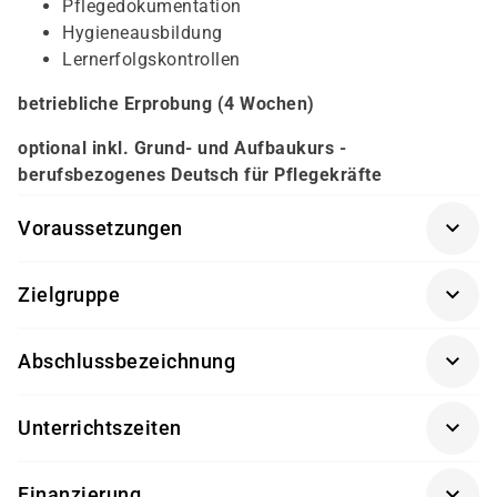
Pflegedokumentation
Hygieneausbildung
Lernerfolgskontrollen
betriebliche Erprobung (4 Wochen)
optional inkl. Grund- und Aufbaukurs -
berufsbezogenes Deutsch für Pflegekräfte
Voraussetzungen
persönliches Gespräch
Zielgruppe
Freude am Umgang mit Menschen
am Berufsfeld "Pflege" Interessierte, sowie pflegende
Einfühlungsvermögen und Geduld
Abschlussbezeichnung
Angehörige
körperliche und psychische Belastbarkeit
gute Kenntnisse der deutschen Sprache (damago
Pflegehelfer
(Zertifikat der damago GmbH)
Eignungstest)
Unterrichtszeiten
Führungszeugnis
08:15 - 15:15 Uhr
Finanzierung