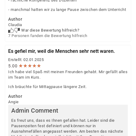
individuellen Prüfung Ihrer persönlichen
- fachliche Kompetenz des Dozenten
Voraussetzungen und Förderfähigkeit.
- manchmal hatten wir zu lange Pause zwischen dem Unterricht
Author
Claudia
War diese Bewertung hilfreich?
7 Personen fanden die Bewertung hilfreich
Es gefiel mir, weil die Menschen sehr nett waren.
Erstellt: 02.01.2025
★
★
★
★
★
★
★
★
★
★
5.00
Ich habe viel Spaß mit meinen Freunden gehabt. Mir gefällt alles
im Team im Kurs.
Ich bräuchte für Mittagpause längere Zeit.
Author
Angie
Admin Comment
Es freut uns, dass es Ihnen gefallen hat. Leider sind die
Pausenzeiten fest definiert und können nur in
Ausnahmefällen angepasst werden. Am besten das nächste