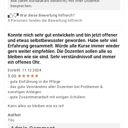
Mal (beim Aufbaukurs vielleicht) mit Ihrer Dozentin
besprechen.
War diese Bewertung hilfreich?
4 Personen fanden die Bewertung hilfreich
Konnte mich sehr gut entwickeln und bin jetzt offener
und etwas selbstbewusster geworden. Habe sehr viel
Erfahrung gesammelt. Würde alle Kurse immer wieder
gern weiter empfehlen. Die Dozenten sollen alle so
bleiben wie sie sind. Sehr verständnisvoll und immer
ein offenes Ohr.
Erstellt: 11.12.2024
★
★
★
★
★
★
★
★
★
★
5.00
- gute Einführung in die Pflege
- das gute Verständnis aller Dozenten bei Problemen &
sonstigen Anliegen
- gute Zusammenarbeit mit einigen Schülern
Kann alles so bleiben wie es ist!
Author
Tilo