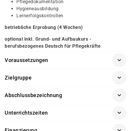
Pflegedokumentation
Hygieneausbildung
Lernerfolgskontrollen
betriebliche Erprobung (4 Wochen)
optional inkl. Grund- und Aufbaukurs -
berufsbezogenes Deutsch für Pflegekräfte
Voraussetzungen
persönliches Gespräch
Zielgruppe
Freude am Umgang mit Menschen
am Berufsfeld "Pflege" Interessierte, sowie pflegende
Einfühlungsvermögen und Geduld
Abschlussbezeichnung
Angehörige
körperliche und psychische Belastbarkeit
gute Kenntnisse der deutschen Sprache (damago
Pflegehelfer
(Zertifikat der damago GmbH)
Eignungstest)
Unterrichtszeiten
Führungszeugnis
08:15 - 15:15 Uhr
Finanzierung