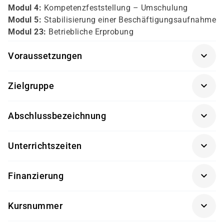
Modul 4:
Kompetenzfeststellung – Umschulung
Modul 5:
Stabilisierung einer Beschäftigungsaufnahme
Modul 23:
Betriebliche Erprobung
Voraussetzungen
Persönliches Gespräch
Zielgruppe
Arbeitssuchende
Abschlussbezeichnung
Trägerzertifikat
Unterrichtszeiten
individuell
Finanzierung
Was kostet das?
Kursnummer
Das Jobcoaching kann über einen Aktivierungs- und
Vermittlungsgutschein (AVGS) zu 100 % durch die
LE0252