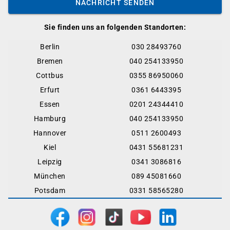
NACHRICHT SENDEN
Sie finden uns an folgenden Standorten:
Berlin
030 28493760
Bremen
040 254133950
Cottbus
0355 86950060
Erfurt
0361 6443395
Essen
0201 24344410
Hamburg
040 254133950
Hannover
0511 2600493
Kiel
0431 55681231
Leipzig
0341 3086816
München
089 45081660
Potsdam
0331 58565280