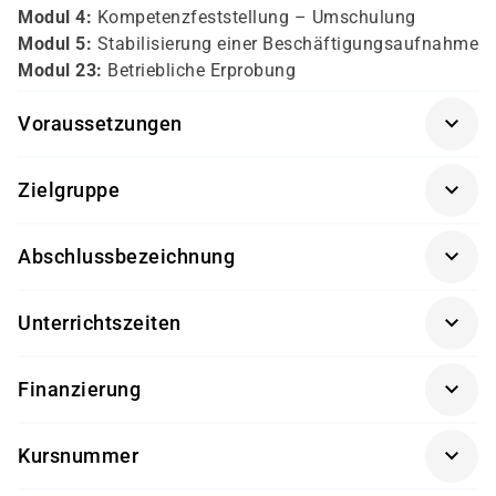
Modul 4:
Kompetenzfeststellung – Umschulung
Modul 5:
Stabilisierung einer Beschäftigungsaufnahme
Modul 23:
Betriebliche Erprobung
Voraussetzungen
Persönliches Gespräch
Zielgruppe
Arbeitssuchende
Abschlussbezeichnung
Trägerzertifikat
Unterrichtszeiten
individuell
Finanzierung
Was kostet das?
Kursnummer
Das Jobcoaching kann über einen Aktivierungs- und
Vermittlungsgutschein (AVGS) zu 100 % durch die
LE0252