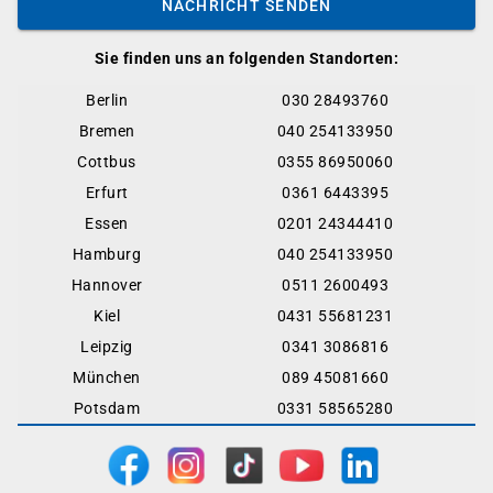
NACHRICHT SENDEN
Sie finden uns an folgenden Standorten:
Berlin
030 28493760
Bremen
040 254133950
Cottbus
0355 86950060
Erfurt
0361 6443395
Essen
0201 24344410
Hamburg
040 254133950
Hannover
0511 2600493
Kiel
0431 55681231
Leipzig
0341 3086816
München
089 45081660
Potsdam
0331 58565280