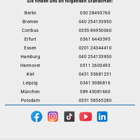
Sie finden uns an folgenden Standorten:
Berlin
030 28493760
Bremen
040 254133950
Cottbus
0355 86950060
Erfurt
0361 6443395
Essen
0201 24344410
Hamburg
040 254133950
Hannover
0511 2600493
Kiel
0431 55681231
Leipzig
0341 3086816
München
089 45081660
Potsdam
0331 58565280