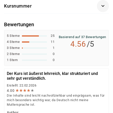
kommunikative Kompetenz
Kursnummer
persönlichen Voraussetzungen – durch verschiedene
soziale und betreuerische Kompetenz
Kostenträger gefördert oder vollständig finanziert
ES0105
werden. Dazu gehören unter anderem:
Bewertungen
Agentur für Arbeit (Bildungsgutschein nach SGB II
oder SGB III)
5 Sterne
25
Basierend auf 37 Bewertungen
Jobcenter (können eine Förderung empfehlen
4.56
/5
4 Sterne
11
bzw. veranlassen; die Ausstellung des
3 Sterne
1
Bildungsgutscheins erfolgt durch die Agentur für
2 Sterne
0
Arbeit)
1 Stern
0
Berufsförderungsdienst (BFD) der Bundeswehr
Deutsche Rentenversicherung
Der Kurs ist äußerst lehrreich, klar strukturiert und
Europäischer Sozialfonds (ESF)
sehr gut verständlich.
Weitere öffentliche oder private Kostenträger
Erstellt: 22.02.2026
★
★
★
★
★
★
★
★
★
★
4.00
Ob eine Förderung oder Kostenübernahme möglich ist,
Die Inhalte sind leicht nachvollziehbar und einprägsam, was für
entscheidet der jeweilige Kostenträger nach einer
mich besonders wichtig war, da Deutsch nicht meine
individuellen Prüfung Ihrer persönlichen
Muttersprache ist.
Voraussetzungen und Förderfähigkeit.
Author