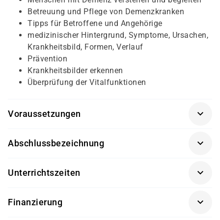
Betreuung und Pflege von Demenzkranken
Tipps für Betroffene und Angehörige
medizinischer Hintergrund, Symptome, Ursachen,
Krankheitsbild, Formen, Verlauf
Prävention
Krankheitsbilder erkennen
Überprüfung der Vitalfunktionen
Voraussetzungen
Persönliches Gespräch, Deutsch-Test bei
Abschlussbezeichnung
Migrationshintergrund, polizeiliches Führungszeugnis.
Es sind keine fachlichen Vorkenntnisse erforderlich,
Betreuungsassistent / Alltagsbegleiter nach § 53b SGB
aber die Interessenten sollten über folgende
Unterrichtszeiten
XI
Fähigkeiten verfügen:
08:00 - 16:30 Uhr
Freude an der Arbeit und würdevoller Umgang mit
Finanzierung
kranken, alten und pflegebedürftigen Menschen
Diese Weiterbildung kann – bei Vorliegen der