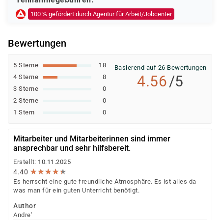
Ob eine Förderung oder Kostenübernahme möglich ist,
100 % gefördert durch Agentur für Arbeit/Jobcenter
entscheidet der jeweilige Kostenträger nach einer
individuellen Prüfung Ihrer persönlichen
Bewertungen
Voraussetzungen und Förderfähigkeit.
5 Sterne
18
Basierend auf 26 Bewertungen
4.56
/5
4 Sterne
8
3 Sterne
0
2 Sterne
0
1 Stern
0
Mitarbeiter und Mitarbeiterinnen sind immer
ansprechbar und sehr hilfsbereit.
Erstellt: 10.11.2025
★
★
★
★
★
★
★
★
★
★
4.40
Es herrscht eine gute freundliche Atmosphäre. Es ist alles da
was man für ein guten Unterricht benötigt.
Author
Andre'