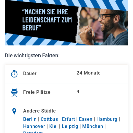
Die wichtigsten Fakten:
24 Monate
Dauer
4
Freie Plätze
Andere Städte
Berlin
|
Cottbus
|
Erfurt
|
Essen
|
Hamburg
|
Hannover
|
Kiel
|
Leipzig
|
München
|