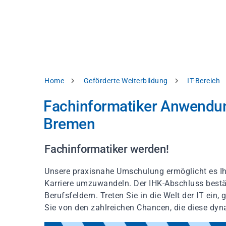
Direkt
alysieren,
zum
Inhalt
rbessern
d
levante
halte
zuzeigen.
Pfadnavigation
Home
Geförderte Weiterbildung
IT-Bereich
Alles
Fachinformatiker Anwendun
akzeptieren
Bremen
Einstellungen
Ablehnen
Fachinformatiker werden!
Unsere praxisnahe Umschulung ermöglicht es Ihn
ressum
Datenschutzhinweis
Karriere umzuwandeln. Der IHK-Abschluss bestät
Berufsfeldern. Treten Sie in die Welt der IT ein
Sie von den zahlreichen Chancen, die diese dyn