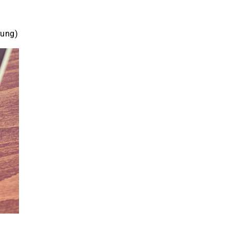
rung)