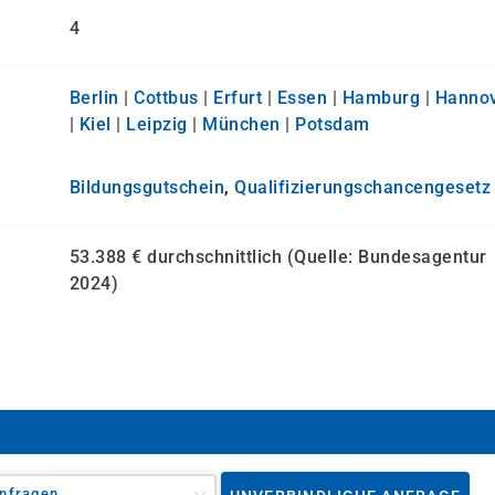
4
Berlin
|
Cottbus
|
Erfurt
|
Essen
|
Hamburg
|
Hanno
|
Kiel
|
Leipzig
|
München
|
Potsdam
Bildungsgutschein
,
Qualifizierungs­chancen­gesetz
53.388 € durchschnittlich (Quelle: Bundesagentur
2024)
nfragen