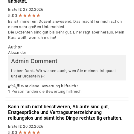
anbietet.
Erstellt: 23.02.2026
★
★
★
★
★
★
★
★
★
★
5.00
Es ist immer ein Dozent anwesend. Das macht für mich schon
einen sehr großen Unterschied.
Die Dozenten sind gut bis sehr gut. Einer ragt aber heraus. Mein
Kurs weiß, wen ich meine!
Author
Alexander
Admin Comment
Lieben Dank. Wir wissen auch, wen Sie meinen. Ist quasi
unser Urgestein (-:
War diese Bewertung hilfreich?
1 Person fanden die Bewertung hilfreich
Kann mich nicht beschweren, Abläufe sind gut,
Erstgespräche und Vertragsunterzeichnung
reibungslos und sämtliche Dinge rechtzeitig erhalten.
Erstellt: 20.02.2026
★
★
★
★
★
★
★
★
★
★
5.00