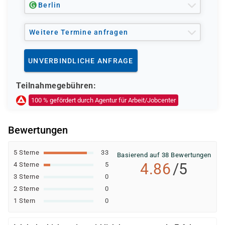
Berlin
Ob eine Förderung oder Kostenübernahme möglich ist,
entscheidet der jeweilige Kostenträger nach einer
Weitere Termine anfragen
individuellen Prüfung Ihrer persönlichen
Voraussetzungen und Förderfähigkeit.
UNVERBINDLICHE ANFRAGE
Teilnahmegebühren:
100 % gefördert durch Agentur für Arbeit/Jobcenter
Bewertungen
5 Sterne
33
Basierend auf 38 Bewertungen
4.86
/5
4 Sterne
5
3 Sterne
0
2 Sterne
0
1 Stern
0