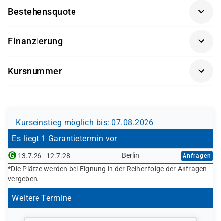
Kostenträger möglich.
Bestehensquote
Fr: 08:00 bis 14:00 Uhr
91 %
Finanzierung
Diese Weiterbildung kann – bei Vorliegen der
Kursnummer
persönlichen Voraussetzungen – durch verschiedene
Kostenträger gefördert oder vollständig finanziert
BE0302
werden. Dazu gehören unter anderem:
Agentur für Arbeit (Bildungsgutschein nach SGB II
Kurseinstieg möglich bis: 07.08.2026
oder SGB III)
Jobcenter (können eine Förderung empfehlen
Es liegt 1 Garantietermin vor
bzw. veranlassen; die Ausstellung des
Berlin
13.7.26 - 12.7.28
Anfragen
Bildungsgutscheins erfolgt durch die Agentur für
*Die Plätze werden bei Eignung in der Reihenfolge der Anfragen
Arbeit)
vergeben.
Berufsförderungsdienst (BFD) der Bundeswehr
Deutsche Rentenversicherung
Weitere Termine
Europäischer Sozialfonds (ESF)
Weitere öffentliche oder private Kostenträger