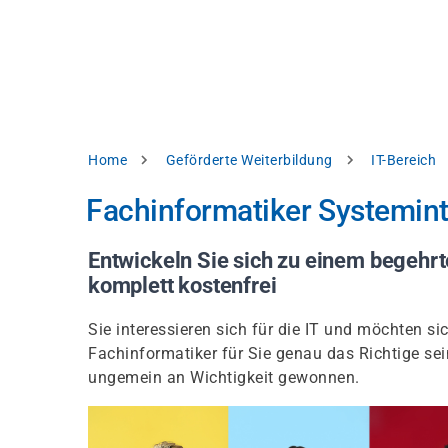
Direkt
alysieren,
zum
Inhalt
rbessern
d
levante
halte
zuzeigen.
Pfadnavigation
Home
Geförderte Weiterbildung
IT-Bereich
Alles
Fachinformatiker Systemint
akzeptieren
Einstellungen
Entwickeln Sie sich zu einem begehrte
komplett kostenfrei
Ablehnen
Sie interessieren sich für die IT und möchten 
Fachinformatiker für Sie genau das Richtige s
ressum
Datenschutzhinweis
ungemein an Wichtigkeit gewonnen.