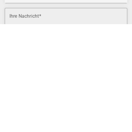
Ihre Nachricht
Bitte berechnen Sie: 8 + 6 = ?
NACHRICHT SENDEN
Sie finden uns an folgenden Standorten:
Berlin
030 28493760
Bremen
040 254133950
Cottbus
0355 86950060