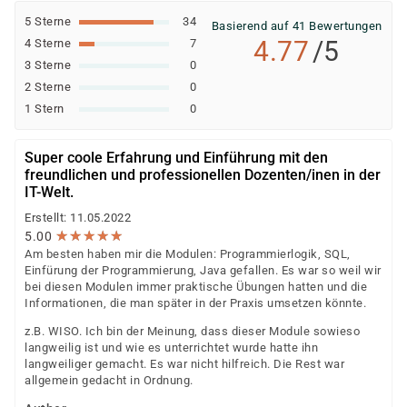
5 Sterne
34
Basierend auf 41 Bewertungen
4.77
/5
4 Sterne
7
3 Sterne
0
2 Sterne
0
1 Stern
0
Super coole Erfahrung und Einführung mit den
freundlichen und professionellen Dozenten/inen in der
IT-Welt.
Erstellt: 11.05.2022
★
★
★
★
★
★
★
★
★
★
5.00
Am besten haben mir die Modulen: Programmierlogik, SQL,
Einfürung der Programmierung, Java gefallen. Es war so weil wir
bei diesen Modulen immer praktische Übungen hatten und die
Informationen, die man später in der Praxis umsetzen könnte.
z.B. WISO. Ich bin der Meinung, dass dieser Module sowieso
langweilig ist und wie es unterrichtet wurde hatte ihn
langweiliger gemacht. Es war nicht hilfreich. Die Rest war
allgemein gedacht in Ordnung.