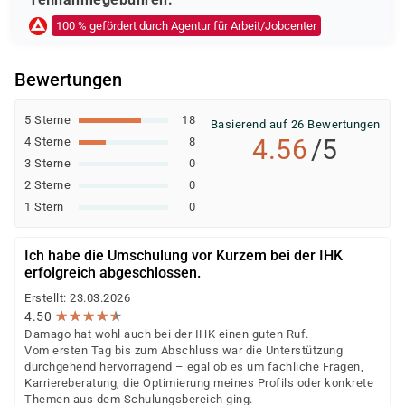
Ob eine Förderung oder Kostenübernahme möglich ist,
100 % gefördert durch Agentur für Arbeit/Jobcenter
entscheidet der jeweilige Kostenträger nach einer
individuellen Prüfung Ihrer persönlichen
Bewertungen
Voraussetzungen und Förderfähigkeit.
5 Sterne
18
Basierend auf 26 Bewertungen
4.56
/5
4 Sterne
8
3 Sterne
0
2 Sterne
0
1 Stern
0
Ich habe die Umschulung vor Kurzem bei der IHK
erfolgreich abgeschlossen.
Erstellt: 23.03.2026
★
★
★
★
★
★
★
★
★
★
4.50
Damago hat wohl auch bei der IHK einen guten Ruf.
Vom ersten Tag bis zum Abschluss war die Unterstützung
durchgehend hervorragend – egal ob es um fachliche Fragen,
Karriereberatung, die Optimierung meines Profils oder konkrete
Themen aus dem Schulungsbereich ging.