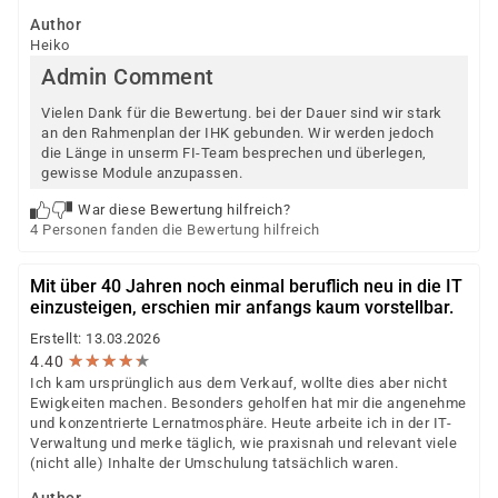
Author
Heiko
Admin Comment
Vielen Dank für die Bewertung. bei der Dauer sind wir stark
an den Rahmenplan der IHK gebunden. Wir werden jedoch
die Länge in unserm FI-Team besprechen und überlegen,
gewisse Module anzupassen.
War diese Bewertung hilfreich?
4 Personen fanden die Bewertung hilfreich
Mit über 40 Jahren noch einmal beruflich neu in die IT
einzusteigen, erschien mir anfangs kaum vorstellbar.
Erstellt: 13.03.2026
★
★
★
★
★
★
★
★
★
★
4.40
Ich kam ursprünglich aus dem Verkauf, wollte dies aber nicht
Ewigkeiten machen. Besonders geholfen hat mir die angenehme
und konzentrierte Lernatmosphäre. Heute arbeite ich in der IT-
Verwaltung und merke täglich, wie praxisnah und relevant viele
(nicht alle) Inhalte der Umschulung tatsächlich waren.