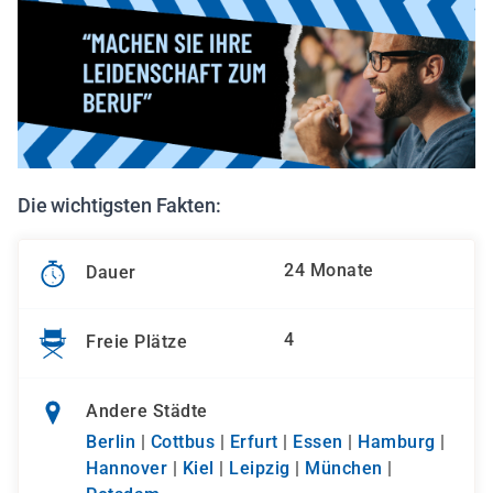
Die wichtigsten Fakten:
24 Monate
Dauer
4
Freie Plätze
Andere Städte
Berlin
|
Cottbus
|
Erfurt
|
Essen
|
Hamburg
|
Hannover
|
Kiel
|
Leipzig
|
München
|