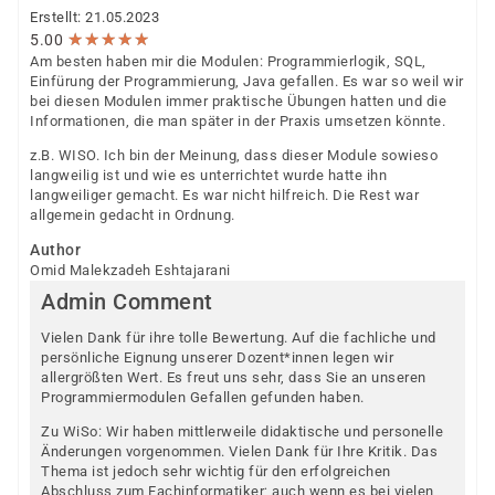
Erstellt: 21.05.2023
★
★
★
★
★
★
★
★
★
★
5.00
Am besten haben mir die Modulen: Programmierlogik, SQL,
Einfürung der Programmierung, Java gefallen. Es war so weil wir
bei diesen Modulen immer praktische Übungen hatten und die
Informationen, die man später in der Praxis umsetzen könnte.
z.B. WISO. Ich bin der Meinung, dass dieser Module sowieso
langweilig ist und wie es unterrichtet wurde hatte ihn
langweiliger gemacht. Es war nicht hilfreich. Die Rest war
allgemein gedacht in Ordnung.
Author
Omid Malekzadeh Eshtajarani
Admin Comment
Vielen Dank für ihre tolle Bewertung. Auf die fachliche und
persönliche Eignung unserer Dozent*innen legen wir
allergrößten Wert. Es freut uns sehr, dass Sie an unseren
Programmiermodulen Gefallen gefunden haben.
Zu WiSo: Wir haben mittlerweile didaktische und personelle
Änderungen vorgenommen. Vielen Dank für Ihre Kritik. Das
Thema ist jedoch sehr wichtig für den erfolgreichen
Abschluss zum Fachinformatiker; auch wenn es bei vielen