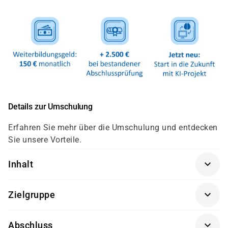
Details zur Umschulung
Erfahren Sie mehr über die Umschulung und entdecken
Sie unsere Vorteile.
Inhalt
Die Umschulung zum Fachinformatiker in der
Zielgruppe
Fachrichtung Systemintegration gliedert sich nach der
neuen Verordnung auf die folgenden Lernfelder auf:
Quereinsteiger mit IT-Kenntnissen oder
Abschluss
Arbeitssuchende mit abgeschlossener Ausbildung, die
Lernfeld 1: Das Unternehmen und die eigene Rolle im