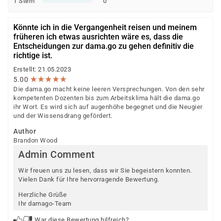
1 Stern
0
Könnte ich in die Vergangenheit reisen und meinem
früheren ich etwas ausrichten wäre es, dass die
Entscheidungen zur dama.go zu gehen definitiv die
richtige ist.
Erstellt: 21.05.2023
★
★
★
★
★
★
★
★
★
★
5.00
Die dama.go macht keine leeren Versprechungen. Von den sehr
kompetenten Dozenten bis zum Arbeitsklima hält die dama.go
ihr Wort. Es wird sich auf augenhöhe begegnet und die Neugier
und der Wissensdrang gefördert.
Author
Brandon Wood
Admin Comment
Wir freuen uns zu lesen, dass wir Sie begeistern konnten.
Vielen Dank für Ihre hervorragende Bewertung.
Herzliche Grüße
Ihr damago-Team
War diese Bewertung hilfreich?