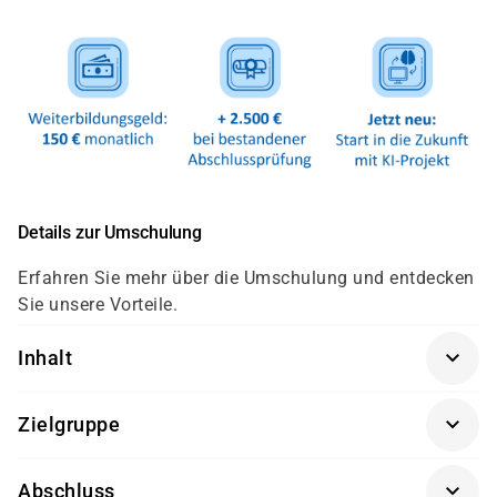
Details zur Umschulung
Erfahren Sie mehr über die Umschulung und entdecken
Sie unsere Vorteile.
Inhalt
Die Umschulung zum Fachinformatiker in der
Zielgruppe
Fachrichtung Systemintegration gliedert sich nach der
neuen Verordnung auf die folgenden Lernfelder auf:
Quereinsteiger mit IT-Kenntnissen oder
Abschluss
Arbeitssuchende mit abgeschlossener Ausbildung, die
Lernfeld 1: Das Unternehmen und die eigene Rolle im