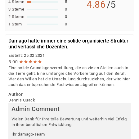
4.86
/5
4 Sterne
5
3 Sterne
0
2 Sterne
0
1 Stern
0
Damago hatte immer eine solide organisierte Struktur
und verlässliche Dozenten.
Erstellt: 25.02.2021
★
★
★
★
★
★
★
★
★
★
5.00
Eine solide Grundlagenvermittlung, die an vielen Stellen auch in
die Tiefe geht. Eine umfangreiche Vorbereitung auf den Beruf.
Wer den Willen hat die Umschulung durchzuziehen, der wird hier
auch das entsprechende Fachwissen abgreifen können.
Author
Dennis Quack
Admin Comment
Vielen Dank für Ihre tolle Bewertung und weiterhin viel Erfolg
in ihrer beruflichen Entwicklung!
Ihr damago-Team