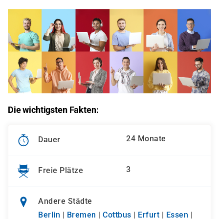
Die wichtigsten Fakten:
24 Monate
Dauer
3
Freie Plätze
Andere Städte
Berlin
|
Bremen
|
Cottbus
|
Erfurt
|
Essen
|