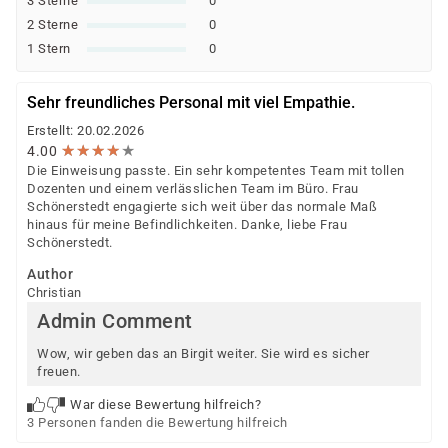
3 Sterne
0
2 Sterne
0
1 Stern
0
Sehr freundliches Personal mit viel Empathie.
Erstellt: 20.02.2026
★
★
★
★
★
★
★
★
★
★
4.00
Die Einweisung passte. Ein sehr kompetentes Team mit tollen
Dozenten und einem verlässlichen Team im Büro. Frau
Schönerstedt engagierte sich weit über das normale Maß
hinaus für meine Befindlichkeiten. Danke, liebe Frau
Schönerstedt.
Author
Christian
Admin Comment
Wow, wir geben das an Birgit weiter. Sie wird es sicher
freuen.
War diese Bewertung hilfreich?
3 Personen fanden die Bewertung hilfreich