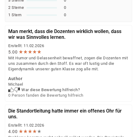
3 Sterne
0
2 Sterne
0
1 Stern
0
Man merkt, dass die Dozenten wirklich wollen, dass
wir was Sinnvolles lernen.
Erstellt: 11.02.2026
★
★
★
★
★
★
★
★
★
★
5.00
Mit Humor und Gelassenheit bewaffnet, zogen die Dozenten mit
uns zusammen durch den Stoff. Es war oft lustig und die
Eigendynamik unserer guten Klasse zog alle mit.
Author
Michael
War diese Bewertung hilfreich?
0 Person fanden die Bewertung hilfreich
Die Standortleitung hatte immer ein offenes Ohr für
uns.
Erstellt: 11.02.2026
★
★
★
★
★
★
★
★
★
★
4.00