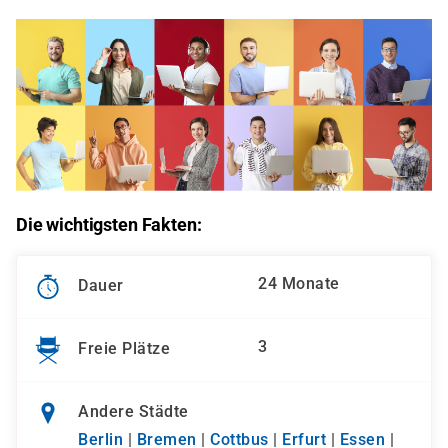
Die wichtigsten Fakten:
24 Monate
Dauer
3
Freie Plätze
Andere Städte
Berlin
|
Bremen
|
Cottbus
|
Erfurt
|
Essen
|