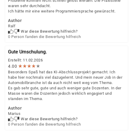
Probleme konnten recht schnell gelöst werden. Die Praxisteile
waren sehr durchdacht.
Ich hätte mir eine weitere Programmiersprache gewünscht.
Author
Ralf
War diese Bewertung hilfreich?
0 Person fanden die Bewertung hilfreich
Gute Umschulung.
Erstellt: 11.02.2026
★
★
★
★
★
★
★
★
★
★
4.00
Besonders Spaß hat das KI-Abschlussprojekt gemacht. Ich
habe hier nochmals viel dazugelernt. Und mein neuer Job in der
Automobilbranche ist da auch nicht weit weg vom Thema.
Es gab sehr gute, gute und auch weniger gute Dozenten. In der
Masse waren die Dozenten jedoch wirklich engagiert und
standen im Thema.
Author
Marius
War diese Bewertung hilfreich?
0 Person fanden die Bewertung hilfreich